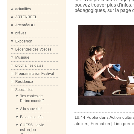
pouvez trouver plus d'infos, 
actualités
pédagogiques, sur la page 
ARTENREEL
Artenréel #1
brèves
Exposition
Légendes des Vosges
Musique
prochaines dates
Programmation Festival
Résidence
Spectacles
"les contes de
l'arbre monde"
A la sauvette!
19:44 Publié dans
Action cultur
Balade contée
ateliers, Formation
|
Lien perm
CHESS - la vie
est un jeu