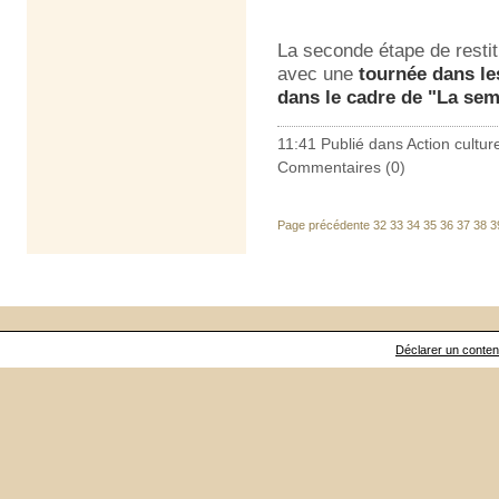
La seconde étape de restit
avec une
tournée dans l
dans le cadre de "La se
11:41 Publié dans
Action culture
Commentaires (0)
Page précédente
32
33
34
35
36
37
38
3
Déclarer un contenu 