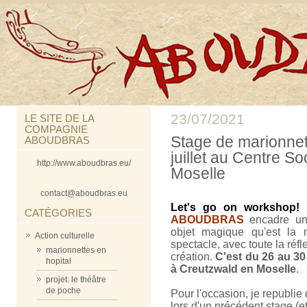
23/07/2021
LE SITE DE LA
COMPAGNIE
Stage de marionnet
ABOUDBRAS
juillet au Centre S
http://www.aboudbras.eu/
Moselle
contact@aboudbras.eu
Let's go on workshop!
CATÉGORIES
ABOUDBRAS
encadre 
objet magique qu'est la 
Action culturelle
spectacle, avec toute la réf
marionnettes en
création.
C'est du 26 au 30 
hopital
à Creutzwald en Moselle
.
projet: le théâtre
de poche
Pour l'occasion, je republie
lors d'un précédent stage (e