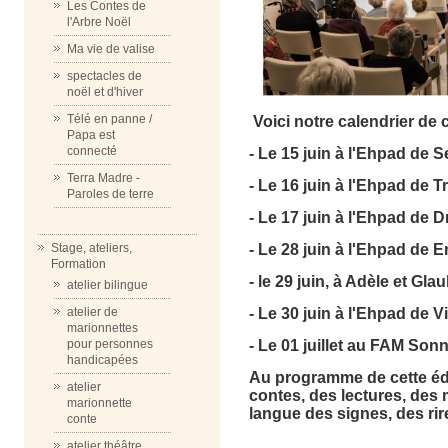
Les Contes de
l'Arbre Noël
Ma vie de valise
spectacles de
noël et d'hiver
Télé en panne /
Voici notre calendrier de c
Papa est
connecté
- Le 15 juin à l'Ehpad de S
Terra Madre -
- Le 16 juin à l'Ehpad de 
Paroles de terre
- Le 17 juin à l'Ehpad de
- Le 28 juin à l'Ehpad d
Stage, ateliers,
Formation
- le 29 juin, à Adèle et Gl
atelier bilingue
- Le 30 juin à l'Ehpad de Vi
atelier de
marionnettes
- Le 01 juillet au FAM Son
pour personnes
handicapées
Au programme de cette édi
atelier
contes, des lectures, des 
marionnette
langue des signes, des ri
conte
atelier théâtre