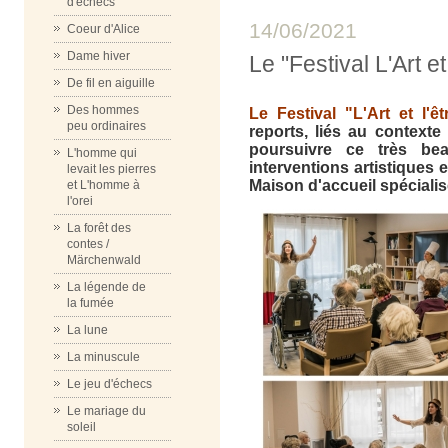
d'échecs
14/06/2021
Coeur d'Alice
Dame hiver
Le "Festival L'Art et
De fil en aiguille
Des hommes
Le Festival "L'Art et l'êt
peu ordinaires
reports, liés au context
poursuivre ce très beau
L'homme qui
interventions artistiques 
levait les pierres
Maison d'accueil spécialis
et L'homme à
l'orei
La forêt des
contes /
Märchenwald
La légende de
la fumée
La lune
La minuscule
Le jeu d'échecs
Le mariage du
soleil