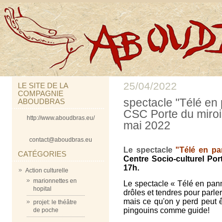
25/04/2022
LE SITE DE LA
COMPAGNIE
spectacle "Télé en
ABOUDBRAS
CSC Porte du miroi
http://www.aboudbras.eu/
mai 2022
contact@aboudbras.eu
Le spectacle
"Télé en p
CATÉGORIES
Centre Socio-culturel Por
17h.
Action culturelle
marionnettes en
Le spectacle « Télé en pann
hopital
drôles et tendres pour parle
mais ce qu'on y perd peut ê
projet: le théâtre
pingouins comme guide!
de poche