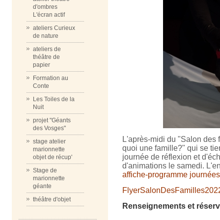
d'ombres
L'écran actif
ateliers Curieux
de nature
ateliers de
théâtre de
papier
Formation au
Conte
Les Toiles de la
Nuit
projet "Géants
des Vosges"
L'après-midi du "Salon des fa
stage atelier
quoi une famille?" qui se tie
marionnette
journée de réflexion et d'éc
objet de récup'
d'animations le samedi. L'en
Stage de
affiche-programme journées 
marionnette
géante
FlyerSalonDesFamilles202
théâtre d'objet
Renseignements et réserva