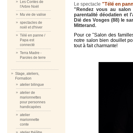
Les Contes de
Le spectacle
"Télé en pan
l'Arbre Noël
"Rendez vous au salon d
parentalité
déodatien et l'
Ma vie de valise
Dié des Vosges (88) le sa
spectacles de
Mitterand.
noël et d'hiver
Pour ce "Salon des familles
Télé en panne /
notre salon bien douillet p
Papa est
connecté
tout à fait charmante!
Terra Madre -
Paroles de terre
Stage, ateliers,
Formation
atelier bilingue
atelier de
marionnettes
pour personnes
handicapées
atelier
marionnette
conte
atelier théâtre