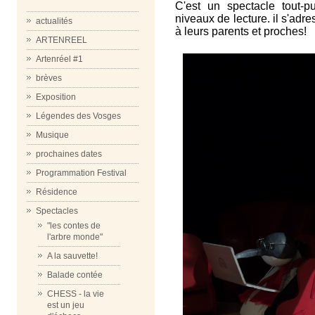
C'est un spectacle tout-p
niveaux de lecture. il s'adr
actualités
à leurs parents et proches!
ARTENREEL
Artenréel #1
brèves
Exposition
Légendes des Vosges
Musique
prochaines dates
Programmation Festival
Résidence
Spectacles
"les contes de
l'arbre monde"
A la sauvette!
Balade contée
CHESS - la vie
est un jeu