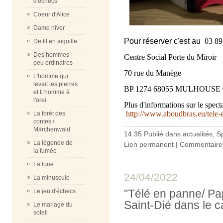
d'échecs
Coeur d'Alice
Dame hiver
Pour réserver c'est au
03 89
De fil en aiguille
Des hommes
Centre Social Porte du Miroir
peu ordinaires
70 rue du Manège
L'homme qui
levait les pierres
BP 1274 68055 MULHOUSE
et L'homme à
l'orei
Plus d'informations sur le spect
http://www.aboudbras.eu/tele-e
La forêt des
contes /
Märchenwald
14:35 Publié dans
actualités
,
S
La légende de
Lien permanent
|
Commentaires
la fumée
La lune
24/04/2022
La minuscule
"Télé en panne/ Pa
Le jeu d'échecs
Saint-Dié dans le c
Le mariage du
soleil