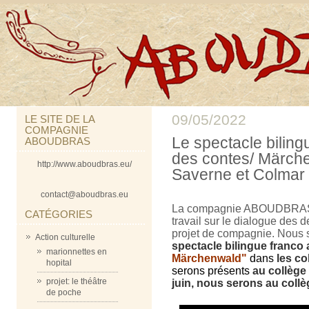
09/05/2022
LE SITE DE LA
COMPAGNIE
Le spectacle biling
ABOUDBRAS
des contes/ Märche
http://www.aboudbras.eu/
Saverne et Colmar l
contact@aboudbras.eu
La compagnie ABOUDBRAS e
CATÉGORIES
travail sur le dialogue des d
projet de compagnie. Nous
Action culturelle
spectacle bilingue franco
marionnettes en
Märchenwald"
dans
les co
hopital
serons présents
au collège
projet: le théâtre
juin, nous serons au collè
de poche