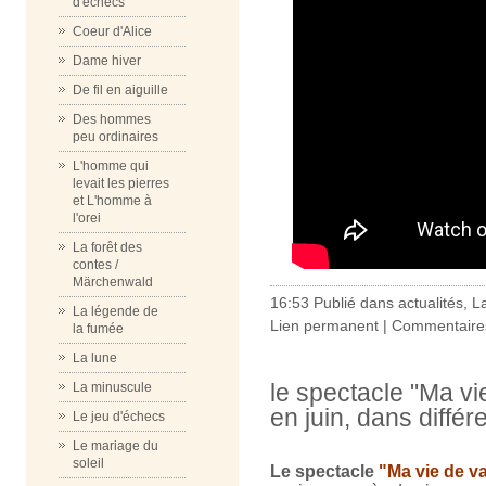
d'échecs
Coeur d'Alice
Dame hiver
De fil en aiguille
Des hommes
peu ordinaires
L'homme qui
levait les pierres
et L'homme à
l'orei
La forêt des
contes /
Märchenwald
16:53 Publié dans
actualités
,
L
La légende de
Lien permanent
|
Commentaires
la fumée
La lune
le spectacle "Ma vi
La minuscule
en juin, dans diffé
Le jeu d'échecs
Le mariage du
soleil
Le spectacle
"Ma vie de va