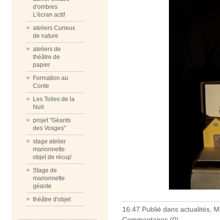
d'ombres
L'écran actif
ateliers Curieux
de nature
ateliers de
théâtre de
papier
Formation au
Conte
Les Toiles de la
Nuit
projet "Géants
des Vosges"
stage atelier
marionnette
objet de récup'
Stage de
marionnette
géante
théâtre d'objet
16:47 Publié dans
actualités
,
Ma
Commentaires (0)