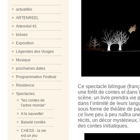
actualités
ARTENREEL
Artenréel #1
brèves
Exposition
Légendes des Vosges
Musique
prochaines dates
Programmation Festival
Résidence
Ce spectacle bilingue (franç
une forêt de contes et dans 
Spectacles
scène, un livre prendra vie p
"les contes de
dans l’intimité de leurs langu
l'arbre monde"
sous forme de théâtre de pa
A la sauvette!
ce livre peu à peu naîtra un
récits, un décor mystérieux,
Balade contée
des contes initiatiques.
CHESS - la vie
est un jeu