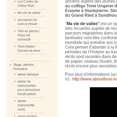
anciens auprès des jeunes 
Les Contes de
au collège Tomi Ungerer de 
l'Arbre Noël
Erasme à Hautepierre- Stra
Ma vie de valise
du Grand Ried à Sundhous
spectacles de
"
Ma vie de valise"
est un sp
noël et d'hiver
vies recueillis auprès de ré
Télé en panne /
parcours migratoires dans l
Papa est
familiales vont être confron
connecté
mondiale qui entraîne son lo
Terra Madre -
Cela permet d'aborder à la fo
Paroles de terre
périodes de l'Histoire au tra
récits sont racontés dans d
de papier, rouleau illustré, 
Stage, ateliers,
récits encore plus sensibles
Formation
Pour plus d'informations sur 
atelier bilingue
ici:
http://www.aboudbras.e
atelier de
marionnettes
pour personnes
handicapées
atelier
marionnette
conte
atelier théâtre