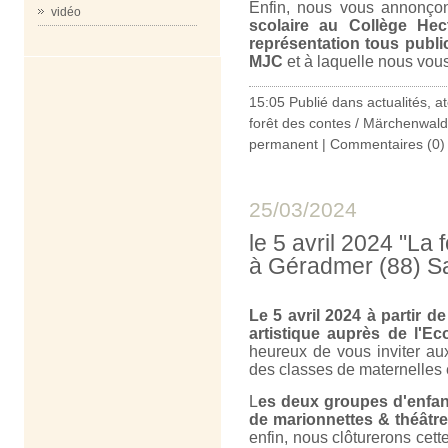
Enfin, nous vous annonçons
vidéo
scolaire au Collège Hec
représentation tous public
MJC
et à laquelle nous vou
15:05 Publié dans
actualités
,
at
forêt des contes / Märchenwald
permanent
|
Commentaires (0)
25/03/2024
le 5 avril 2024 "La
à Géradmer (88) Sa
Le 5 avril 2024 à partir de
artistique auprès de l'E
heureux de vous inviter au
des classes de maternelles 
L
es deux groupes d'enfant
de marionnettes & théâtre
enfin, nous clôturerons cett