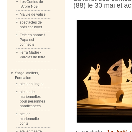
Les Contes de
(88) le 30 mai et ac
l'Arbre Noël
Ma vie de valise
spectacles de
noël et d'hiver
Télé en panne /
Papa est
connecté
Terra Madre -
Paroles de terre
Stage, ateliers,
Formation
atelier bilingue
atelier de
marionnettes
pour personnes
handicapées
atelier
marionnette
conte
Le spectacle
"La forêt
atelier théâtre