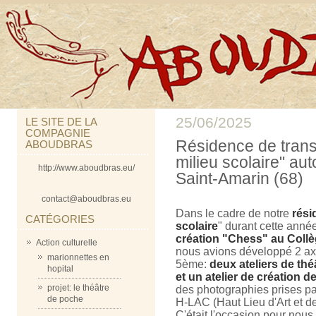
25/06/2025
LE SITE DE LA
COMPAGNIE
Résidence de trans
ABOUDBRAS
milieu scolaire" a
http://www.aboudbras.eu/
Saint-Amarin (68)
contact@aboudbras.eu
Dans le cadre de notre
rési
CATÉGORIES
scolaire
" durant cette année
création "Chess" au Coll
Action culturelle
nous avions développé 2 axe
marionnettes en
5ème:
deux ateliers de thé
hopital
et un atelier de création d
projet: le théâtre
des photographies prises par
de poche
H-LAC (Haut Lieu d'Art et d
C'était l'occasion pour nous