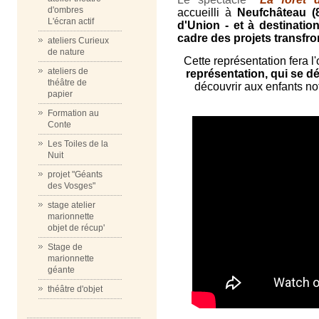
d'ombres
accueilli à
Neufchâteau (
L'écran actif
d'Union - et à destinatio
cadre des projets transfro
ateliers Curieux
de nature
Cette représentation fera l'
ateliers de
représentation, qui se dé
théâtre de
découvrir aux enfants not
papier
Formation au
Conte
Les Toiles de la
Nuit
projet "Géants
des Vosges"
stage atelier
marionnette
objet de récup'
Stage de
marionnette
géante
théâtre d'objet