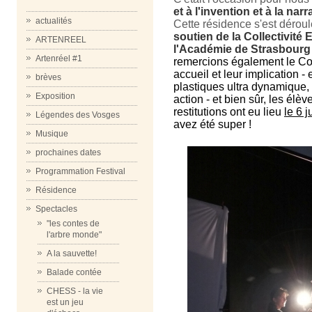
et à l'invention et à la narr
actualités
Cette résidence s'est dérou
soutien de la Collectivité
ARTENREEL
l'Académie de Strasbourg
Artenréel #1
remercions également le Coll
accueil et leur implication - 
brèves
plastiques ultra dynamique,
Exposition
action - et bien sûr, les élèv
restitutions ont eu lieu
le 6 j
Légendes des Vosges
avez été super !
Musique
prochaines dates
Programmation Festival
Résidence
Spectacles
"les contes de
l'arbre monde"
A la sauvette!
Balade contée
CHESS - la vie
est un jeu