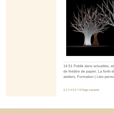
14:51 Publié dans
actualités
,
at
de théâtre de papier
,
La forêt 
ateliers, Formation
|
Lien perm
1
2
3
4
5
6
7
8
Page suivante