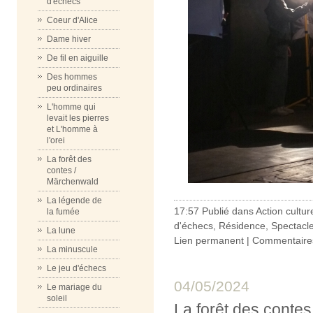
d'échecs
Coeur d'Alice
Dame hiver
De fil en aiguille
Des hommes
peu ordinaires
L'homme qui
levait les pierres
et L'homme à
l'orei
La forêt des
contes /
Märchenwald
La légende de
17:57 Publié dans
Action cultur
la fumée
d'échecs
,
Résidence
,
Spectacl
La lune
Lien permanent
|
Commentaires
La minuscule
Le jeu d'échecs
04/05/2024
Le mariage du
soleil
La forêt des conte