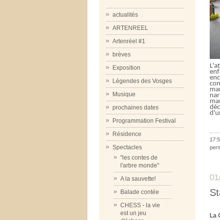
actualités
ARTENREEL
Artenréel #1
brèves
L'a
Exposition
enf
enc
Légendes des Vosges
con
mar
Musique
nar
man
déc
prochaines dates
d'u
Programmation Festival
Résidence
17:5
Spectacles
per
"les contes de
l'arbre monde"
01
A la sauvette!
St
Balade contée
CHESS - la vie
est un jeu
La