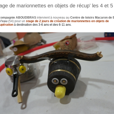
age de marionnettes en objets de récup' les 4 et 5
 compagnie ABOUDBRAS
intervient à nouveau au
Centre de loisirs Macaron de B
-l'eau
(54) pour un
stage de 2 jours de création de marionnettes en objets de
upération
à destination des 3-6 ans et des 6-11 ans.