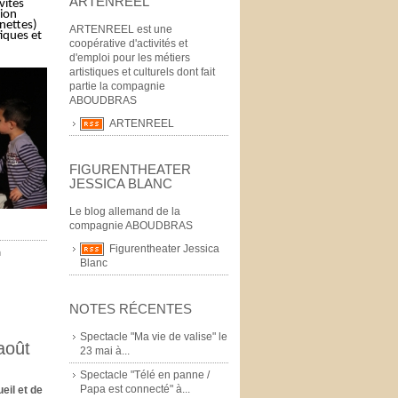
ARTENREEL
vités
sion
nettes)
ARTENREEL est une
tiques et
coopérative d'activités et
d'emploi pour les métiers
artistiques et culturels dont fait
partie la compagnie
ABOUDBRAS
ARTENREEL
FIGURENTHEATER
JESSICA BLANC
Le blog allemand de la
compagnie ABOUDBRAS
Figurentheater Jessica
n
Blanc
NOTES RÉCENTES
Spectacle "Ma vie de valise" le
août
23 mai à...
Spectacle "Télé en panne /
Papa est connecté" à...
eil et de