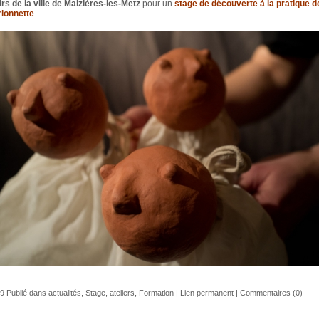
sirs de la ville de Maizières-les-Metz
pour un
stage de découverte à la pratique d
ionnette
9 Publié dans
actualités
,
Stage, ateliers, Formation
|
Lien permanent
|
Commentaires (0)