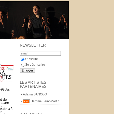
NEWSLETTER
S'inscrire
Se désinscrire
LES ARTISTES
PARTENAIRES
orêt des
Adama SANOGO
et de
Jérôme Saint-Martin
érature
s,
ts de 3 à
er