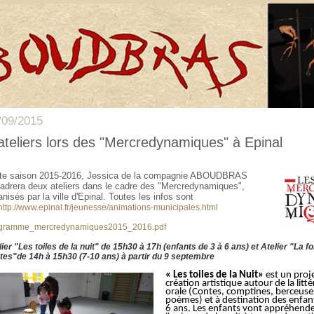
/09/2015
ateliers lors des "Mercredynamiques" à Epinal
te saison 2015-2016, Jessica de la compagnie ABOUDBRAS
adrera deux ateliers dans le cadre des "Mercredynamiques",
anisés par la ville d'Epinal. Toutes les infos sont
http://www.epinal.fr/jeunesse/animations-municipales.html
gramme_mercredynamiques2015_2016.pdf
lier "Les toiles de la nuit" de 15h30 à 17h (enfants de 3 à 6 ans) et Atelier "La f
tes"de 14h à 15h30 (7-10 ans) à partir du 9 septembre
« Les toiles de la Nuit»
est un proj
création artistique autour de la litt
orale (Contes, comptines, berceuse
poèmes) et à destination des enfan
6 ans. Les enfants vont appréhend