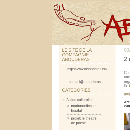
03
LE SITE DE LA
COMPAGNIE
2 
ABOUDBRAS
http://www.aboudbras.eu/
Cet
enc
org
contact@aboudbras.eu
là:
CATÉGORIES
pro
Action culturelle
Ate
marionnettes en
con
hopital
projet: le théâtre
de poche