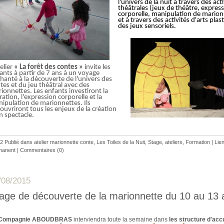
l'univers de la nuit à travers des acti
théâtrales (jeux de théâtre, expres
corporelle, manipulation de marion
et à travers des activités d'arts plas
des jeux sensoriels.
telier
« La forêt des contes »
invite les
ants à partir de 7 ans à un voyage
hanté à la découverte de l'univers des
tes et du jeu théâtral avec des
ionnettes. Les enfants investiront la
ration, l'expression corporelle et la
ipulation de marionnettes. Ils
ouvriront tous les enjeux de la création
n spectacle.
2 Publié dans
atelier marionnette conte
,
Les Toiles de la Nuit
,
Stage, ateliers, Formation
|
Lie
manent
|
Commentaires (0)
/08/2015
age de découverte de la marionnette du 10 au 13 
 Compagnie ABOUDBRAS
interviendra toute la semaine dans
les structure d'accu