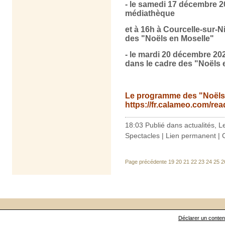
- le samedi 17 décembre 20
médiathèque
et à 16h à Courcelle-sur-N
des "Noëls en Moselle"
- le mardi 20 décembre 2022
dans le cadre des "Noëls 
Le programme des "Noëls e
https://fr.calameo.com/r
18:03 Publié dans
actualités
,
L
Spectacles
|
Lien permanent
|
Page précédente
19
20
21
22
23
24
25
2
Déclarer un contenu 