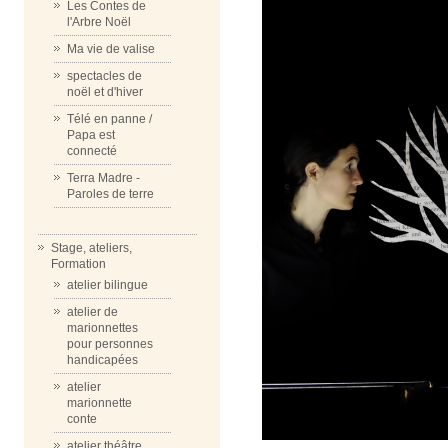
Les Contes de
l'Arbre Noël
Ma vie de valise
spectacles de
noël et d'hiver
Télé en panne /
Papa est
connecté
Terra Madre -
Paroles de terre
Stage, ateliers,
Formation
atelier bilingue
atelier de
marionnettes
pour personnes
handicapées
atelier
marionnette
conte
atelier théâtre