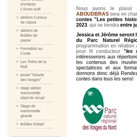
d'ombres
Nous avons le plaisir
L'écran actif
ABOUDBRAS
sera en cha
ateliers Curieux
contes "Les petites hist
de nature
2023
, qui se tiendra
entre j
ateliers de
Jessica et Jérôme seront l
théâtre de
du Parc Naturel Rég
papier
programmation en relation
Formation au
pour fil conducteur
"les 
Conte
intéresserons aux répertoi
les contenus des musées
Les Toiles de la
Nuit
spectatrices et aux forma
donnons donc déjà Rendez
projet "Géants
contes dans tous les sens!
des Vosges"
stage atelier
marionnette
objet de récup'
Stage de
marionnette
géante
théâtre d'objet