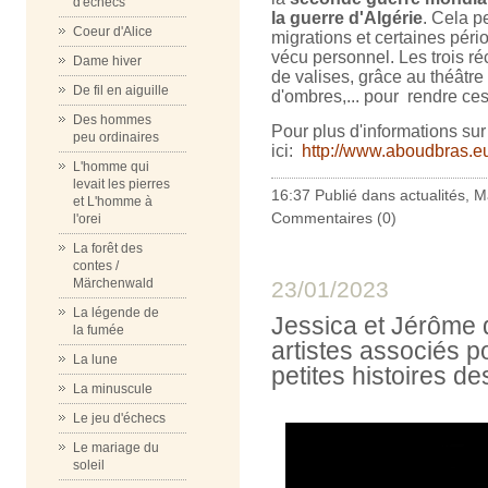
d'échecs
la guerre d'Algérie
. Cela p
Coeur d'Alice
migrations et certaines pério
vécu personnel. Les trois r
Dame hiver
de valises, grâce au théâtre 
De fil en aiguille
d'ombres,... pour rendre ces
Des hommes
Pour plus d'informations sur 
peu ordinaires
ici:
http://www.aboudbras.e
L'homme qui
levait les pierres
16:37 Publié dans
actualités
,
Ma
et L'homme à
Commentaires (0)
l'orei
La forêt des
contes /
Märchenwald
23/01/2023
La légende de
Jessica et Jérôme
la fumée
artistes associés 
La lune
petites histoires d
La minuscule
Le jeu d'échecs
Le mariage du
soleil