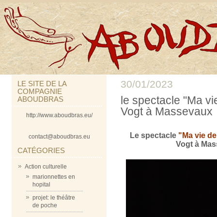
30/01/2023
LE SITE DE LA
COMPAGNIE
le spectacle "Ma vi
ABOUDBRAS
Vogt à Massevaux
http://www.aboudbras.eu/
Le spectacle
"Ma vie de
contact@aboudbras.eu
Vogt à Mass
CATÉGORIES
Action culturelle
marionnettes en
hopital
projet: le théâtre
de poche