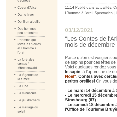
d'échecs
11:14 Publié dans
actualités
,
Co
Coeur d'Alice
L'homme à l'orei
,
Spectacles
|
Dame hiver
De fil en aiguille
Des hommes
03/12/2021
peu ordinaires
"Les Contes de l'Ar
L'homme qui
mois de décembre
levait les pierres
et L'homme à
l'orei
Parce qu'on est vosgiens ou 
La forêt des
de sapins pour ces fêtes de 
contes /
Voici quelques rendez vou
Märchenwald
le sapin
, à l'approche de no
La légende de
Noël"
.
Contes avec cercles
la fumée
petites oreilles!
On vous do
La lune
- Le mardi 14 décembre à 1
La minuscule
- Le mercredi 15 décembre
Strasbourg (67)
Le jeu d'échecs
- Le samedi 18 décembre à
Le mariage du
l'Office de Tourisme Bruy
soleil