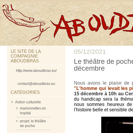
05/12/2021
LE SITE DE LA
COMPAGNIE
Le théâtre de poche
ABOUDBRAS
décembre
http://www.aboudbras.eu/
Nous avons le plaisir de 
contact@aboudbras.eu
"L'homme qui levait les p
CATÉGORIES
15 décembre à 10h au Cent
du handicap sera la thémat
Action culturelle
nous sommes heureux de c
marionnettes en
l'histoire belle et sensible 
hopital
projet: le théâtre
de poche