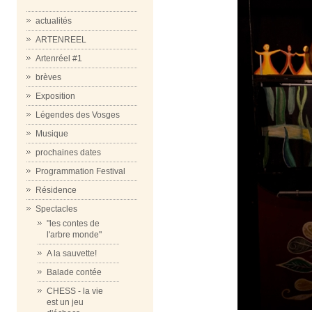
actualités
ARTENREEL
Artenréel #1
brèves
Exposition
Légendes des Vosges
Musique
prochaines dates
Programmation Festival
Résidence
Spectacles
"les contes de
l'arbre monde"
A la sauvette!
Balade contée
CHESS - la vie
est un jeu