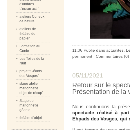
d'ombres
L'écran actif
ateliers Curieux
de nature
ateliers de
théâtre de
papier
Formation au
11:06 Publié dans
actualités
,
Le
Conte
permanent
|
Commentaires (0)
Les Toiles de la
Nuit
projet "Géants
05/11/2021
des Vosges"
Retour sur le spect
stage atelier
marionnette
Présentation de la v
objet de récup'
Stage de
marionnette
Nous continuons la prés
géante
spectacle réalisé à par
Ehpads des Vosges, qui n
théâtre d'objet
Il est temps de vous prése