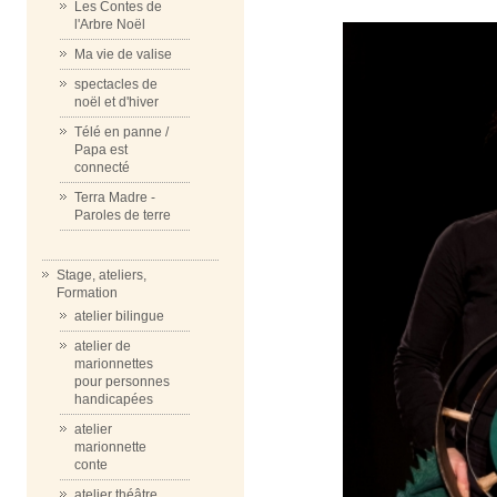
Les Contes de
l'Arbre Noël
Ma vie de valise
spectacles de
noël et d'hiver
Télé en panne /
Papa est
connecté
Terra Madre -
Paroles de terre
Stage, ateliers,
Formation
atelier bilingue
atelier de
marionnettes
pour personnes
handicapées
atelier
marionnette
conte
atelier théâtre