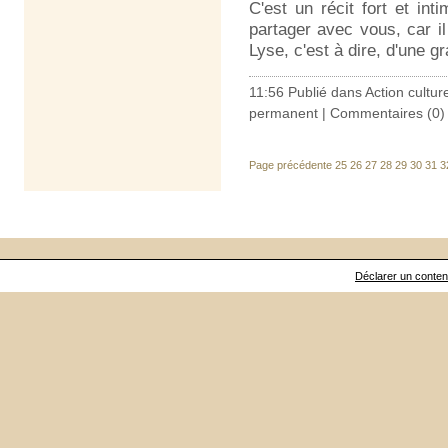
C'est un récit fort et in
partager avec vous, car i
Lyse, c'est à dire, d'une 
11:56 Publié dans
Action culture
permanent
|
Commentaires (0)
Page précédente
25
26
27
28
29
30
31
3
Déclarer un contenu 