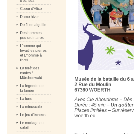
d'échecs
Coeur d'Alice
Dame hiver
De fil en aiguille
Des hommes
peu ordinaires
L'homme qui
levait les pierres
et L'homme à
l'orei
La forêt des
contes /
Märchenwald
Musée de la bataille du 6 
2 Rue du Moulin
La légende de
67360 WOERTH
la fumée
La lune
Avec
Cie
Aboudbras
– Dès 1
Durée : 45 min –
Un goûter 
La minuscule
Places limitées – Sur réser
Le jeu d'échecs
woerth
.
eu
Le mariage du
soleil