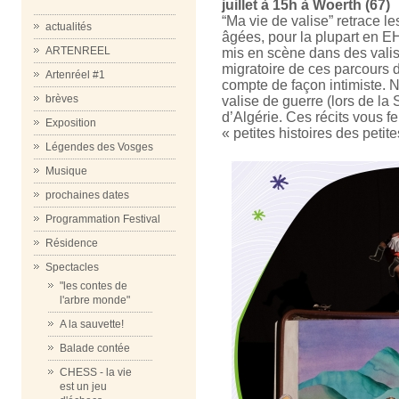
juillet à 15h à Woerth (67)
“Ma vie de valise” retrace le
actualités
âgées, pour la plupart en E
ARTENREEL
mis en scène dans des valises
migratoire de ces parcours 
Artenréel #1
compte de façon intimiste. N
brèves
valise de guerre (lors de l
d’Algérie. Ces récits vous fe
Exposition
« petites histoires des petit
Légendes des Vosges
Musique
prochaines dates
Programmation Festival
Résidence
Spectacles
"les contes de
l'arbre monde"
A la sauvette!
Balade contée
CHESS - la vie
est un jeu