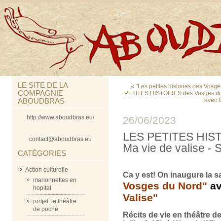
LE SITE DE LA
« "Les petites histoires des Vosg
COMPAGNIE
PETITES HISTOIRES des Vosges du No
ABOUDBRAS
avec 
http://www.aboudbras.eu/
26/06/2023
LES PETITES HIST
contact@aboudbras.eu
Ma vie de valise 
CATÉGORIES
Action culturelle
Ca y est! On inaugure la s
marionnettes en
Vosges du Nord"
av
hopital
Valise"
projet: le théâtre
de poche
Récits de vie en théâtre d