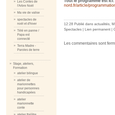
Tout le programme est ici:
Les Contes de
nord.fr/article/programmation
l'Arbre Noël
Ma vie de valise
spectacles de
12:28 Publié dans
actualités
,
Ma
noël et d'hiver
Spectacles
|
Lien permanent
|
Télé en panne /
Papa est
connecté
Les commentaires sont ferm
Terra Madre -
Paroles de terre
Stage, ateliers,
Formation
atelier bilingue
atelier de
marionnettes
pour personnes
handicapées
atelier
marionnette
conte
atelier théâtre