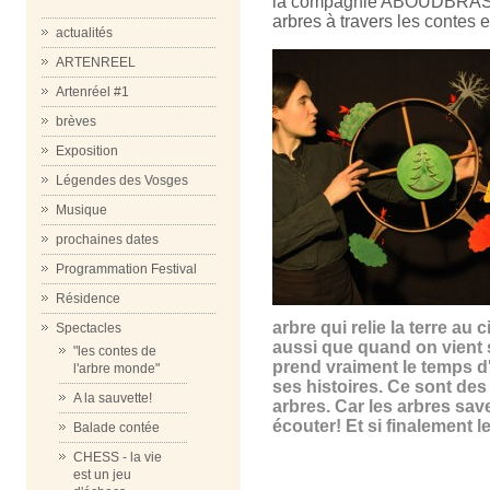
la compagnie ABOUDBRAS e
arbres à travers les contes 
actualités
ARTENREEL
Artenréel #1
brèves
Exposition
Légendes des Vosges
Musique
prochaines dates
Programmation Festival
Résidence
arbre qui relie la terre au 
Spectacles
aussi que quand on vient
"les contes de
prend vraiment le temps d'
l'arbre monde"
ses histoires. Ce sont de
A la sauvette!
arbres. Car les arbres sav
écouter! Et si finalement 
Balade contée
CHESS - la vie
est un jeu