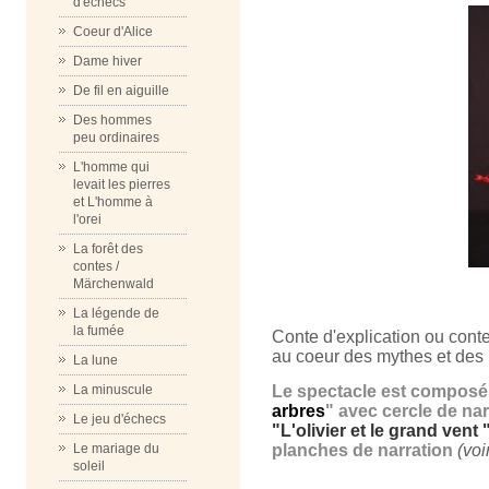
d'échecs
Coeur d'Alice
Dame hiver
De fil en aiguille
Des hommes
peu ordinaires
L'homme qui
levait les pierres
et L'homme à
l'orei
La forêt des
contes /
Märchenwald
La légende de
la fumée
Conte d'explication ou conte
au coeur des mythes et des
La lune
Le spectacle est composé d
La minuscule
arbres
" avec cercle de nar
Le jeu d'échecs
"L'olivier et le grand vent 
planches de narration
(vo
Le mariage du
soleil