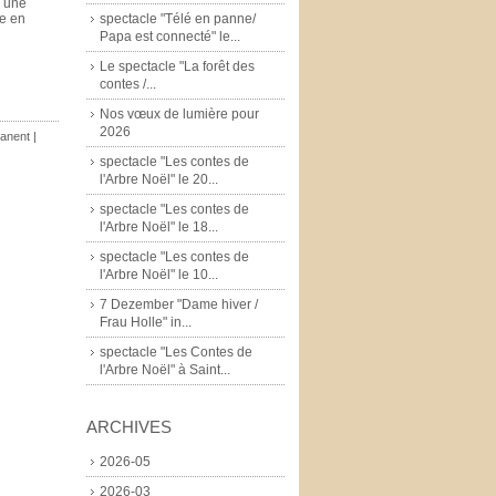
e une
spectacle "Télé en panne/
se en
Papa est connecté" le...
Le spectacle "La forêt des
contes /...
Nos vœux de lumière pour
2026
manent
|
spectacle "Les contes de
l'Arbre Noël" le 20...
spectacle "Les contes de
l'Arbre Noël" le 18...
spectacle "Les contes de
l'Arbre Noël" le 10...
7 Dezember "Dame hiver /
Frau Holle" in...
spectacle "Les Contes de
l'Arbre Noël" à Saint...
ARCHIVES
2026-05
2026-03