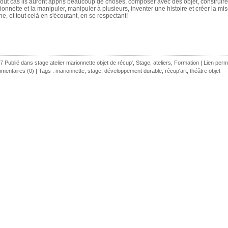
tout cas ils auront appris beaucoup de choses, composer avec des objet, construir
ionnette et la manipuler, manipuler à plusieurs, inventer une histoire et créer la mi
e, et tout celà en s'écoutant, en se respectant!
7 Publié dans
stage atelier marionnette objet de récup'
,
Stage, ateliers, Formation
|
Lien per
mentaires (0)
| Tags :
marionnette
,
stage
,
développement durable
,
récup'art
,
théâtre objet