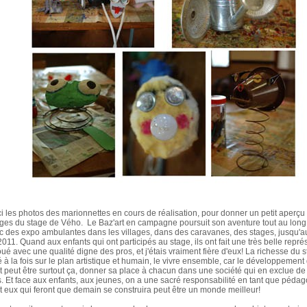
ci les photos des marionnettes en cours de réalisation, pour donner un petit aperçu
ges du stage de Vého. Le Baz'art en campagne poursuit son aventure tout au lon
c des expo ambulantes dans les villages, dans des caravanes, des stages, jusqu'au
2011. Quand aux enfants qui ont participés au stage, ils ont fait une très belle repré
oué avec une qualité digne des pros, et j'étais vraiment fière d'eux! La richesse du s
é à la fois sur le plan artistique et humain, le vivre ensemble, car le développement
st peut être surtout ça, donner sa place à chacun dans une société qui en exclue de
s. Et face aux enfants, aux jeunes, on a une sacré responsabilité en tant que pédag
st eux qui feront que demain se construira peut être un monde meilleur!