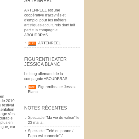
ARTENREEL
ARTENREEL est une
coopérative d'activités et
d'emploi pour les métiers
artistiques et culturels dont fait
partie la compagnie
ABOUDBRAS
ARTENREEL
FIGURENTHEATER
JESSICA BLANC
Le blog allemand de la
compagnie ABOUDBRAS
Figurentheater Jessica
Blanc
 en
g de 2010
 festival
NOTES RÉCENTES
sentation
tage s'est
Spectacle "Ma vie de valise" le
 durable
23 mai à...
 plus en
ogue, car
Spectacle "Télé en panne /
Papa est connecté" à...