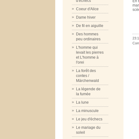
d'échecs
En 
mar
Coeur d'Alice
scèn
Dame hiver
De fil en aiguille
Des hommes
23:1
peu ordinaires
Com
L'homme qui
levait les pierres
et L'homme à
l'orei
La forêt des
contes /
Märchenwald
La légende de
la fumée
La lune
La minuscule
Le jeu d'échecs
Le mariage du
soleil