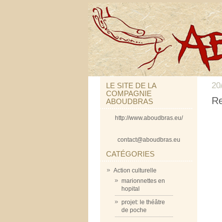
20
LE SITE DE LA
COMPAGNIE
Re
ABOUDBRAS
http://www.aboudbras.eu/
contact@aboudbras.eu
CATÉGORIES
Action culturelle
marionnettes en
hopital
projet: le théâtre
de poche