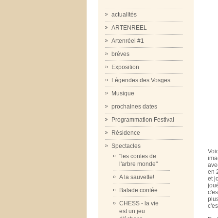
actualités
ARTENREEL
Artenréel #1
brèves
Exposition
Légendes des Vosges
Musique
prochaines dates
Programmation Festival
Résidence
Spectacles
Voi
"les contes de
ima
l'arbre monde"
ave
en 
A la sauvette!
et j
jou
Balade contée
c'e
plu
CHESS - la vie
c'e
est un jeu