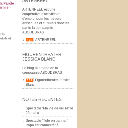
ARTENREEL
la Parôle
u miel),
ARTENREEL est une
coopérative d'activités et
d'emploi pour les métiers
artistiques et culturels dont fait
partie la compagnie
ABOUDBRAS
e la
,
étoile et
ARTENREEL
FIGURENTHEATER
JESSICA BLANC
Le blog allemand de la
compagnie ABOUDBRAS
Figurentheater Jessica
Blanc
NOTES RÉCENTES
Spectacle "Ma vie de valise" le
23 mai à...
Spectacle "Télé en panne /
Papa est connecté" à...