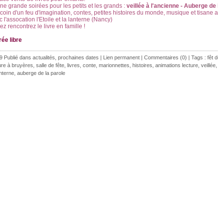
ne grande soirées pour les petits et les grands :
veillée à l'ancienne - Auberge de 
 coin d'un feu d'imagination, contes, petites histoires du monde, musique et tisane a
 l'assocation l'Etoile et la lanterne (Nancy)
z rencontrez le livre en famille !
rée libre
9 Publié dans
actualités
,
prochaines dates
|
Lien permanent
|
Commentaires (0)
| Tags :
fêt d
ure à bruyères
,
salle de fête
,
livres
,
conte
,
marionnettes
,
histoires
,
animations lecture
,
veillée
anterne
,
auberge de la parole