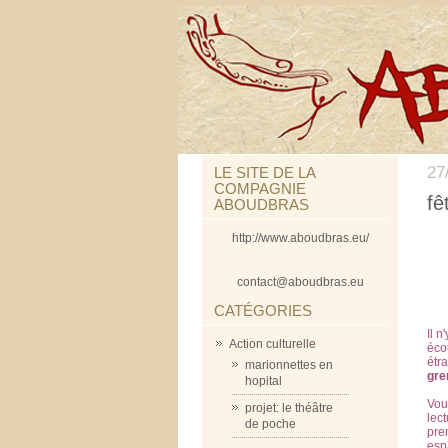
27
LE SITE DE LA
COMPAGNIE
fê
ABOUDBRAS
http://www.aboudbras.eu/
contact@aboudbras.eu
CATÉGORIES
Il n
Action culturelle
éco
étr
marionnettes en
gre
hopital
Vou
projet: le théâtre
lect
de poche
pre
esp