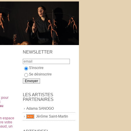
NEWSLETTER
S'inscrire
Se désinscrire
LES ARTISTES
x pour
PARTENAIRES
x
au
Adama SANOGO
Jérôme Saint-Martin
un espace
ire votre
haud, un