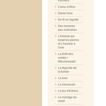
d'échecs
Coeur d'Alice
Dame hiver
De fil en aiguille
Des hommes
peu ordinaires
L'homme qui
levait les pierres
et L'homme à
l'orei
La forêt des
contes /
Märchenwald
La légende de
la fumée
La lune
La minuscule
Le jeu d'échecs
Le mariage du
soleil