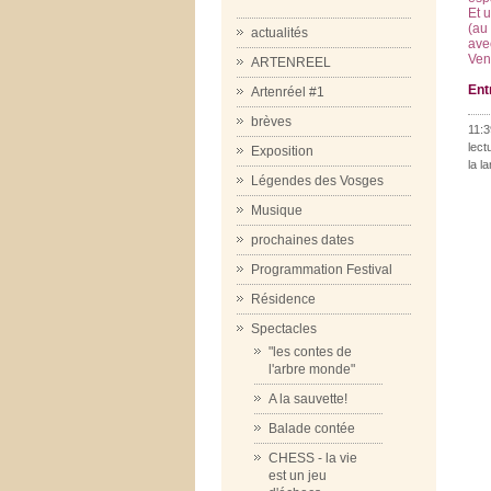
Et u
(au
actualités
avec
Vene
ARTENREEL
Ent
Artenréel #1
brèves
11:3
lect
Exposition
la l
Légendes des Vosges
Musique
prochaines dates
Programmation Festival
Résidence
Spectacles
"les contes de
l'arbre monde"
A la sauvette!
Balade contée
CHESS - la vie
est un jeu