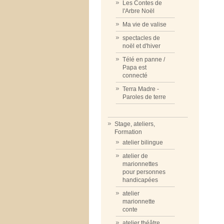
Les Contes de
l'Arbre Noël
Ma vie de valise
spectacles de
noël et d'hiver
Télé en panne /
Papa est
connecté
Terra Madre -
Paroles de terre
Stage, ateliers,
Formation
atelier bilingue
atelier de
marionnettes
pour personnes
handicapées
atelier
marionnette
conte
atelier théâtre