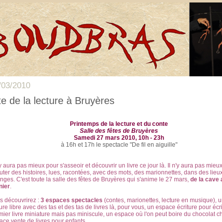
/03/2010
te de la lecture à Bruyères
Printemps de la lecture et du conte
Salle des fêtes de Bruyères
Samedi 27 mars 2010, 10h - 23h
à 16h et 17h le spectacle "De fil en aiguille"
'y aura pas mieux pour s'asseoir et découvrir un livre ce jour là. Il n'y aura pas mieu
uter des histoires, lues, racontées, avec des mots, des marionnettes, dans des lieu
anges. C'est toute la salle des fêtes de Bruyères qui s'anime le 27 mars,
de la cave 
nier
.
s découvrirez :
3 espaces spectacles
(contes, marionettes, lecture en musique), 
ure libre avec des tas et des tas de livres là, pour vous, un espace écriture pour écr
mier livre miniature mais pas miniscule, un espace où l'on peut boire du chocolat c
ace vente de livres pour enfants.