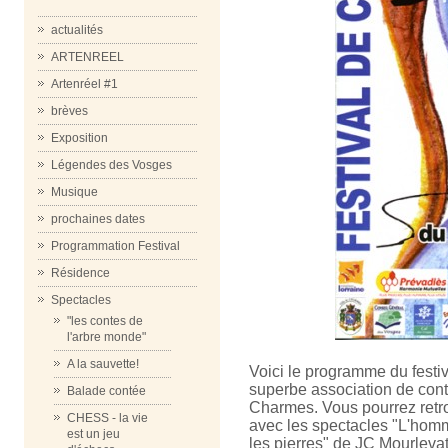
actualités
ARTENREEL
Artenréel #1
brèves
Exposition
Légendes des Vosges
Musique
prochaines dates
Programmation Festival
Résidence
Spectacles
"les contes de
l'arbre monde"
A la sauvette!
Voici le programme du festiv
superbe association de cont
Balade contée
Charmes. Vous pourrez retrou
CHESS - la vie
avec les spectacles "L'homm
est un jeu
les pierres" de JC Mourlevat