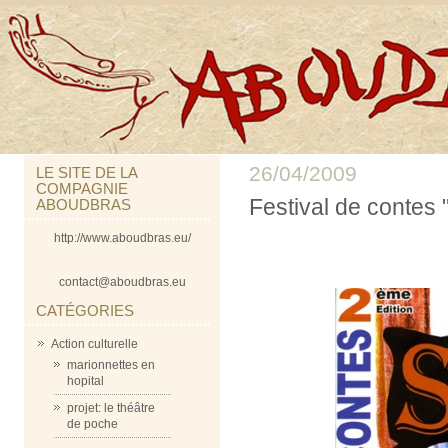
26/04/2009
LE SITE DE LA
COMPAGNIE
Festival de contes "
ABOUDBRAS
http://www.aboudbras.eu/
contact@aboudbras.eu
CATÉGORIES
Action culturelle
marionnettes en
hopital
projet: le théâtre
de poche