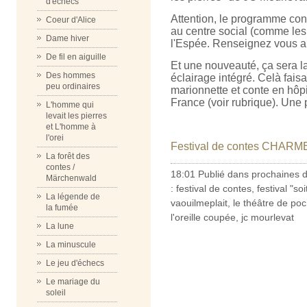
d'échecs
Attention, le programme cont
Coeur d'Alice
au centre social (comme les a
Dame hiver
l'Espée. Renseignez vous a
De fil en aiguille
Et une nouveauté, ça sera l
Des hommes
éclairage intégré. Celà faisai
peu ordinaires
marionnette et conte en hôpi
France (voir rubrique). Une
L'homme qui
levait les pierres
et L'homme à
l'orei
Festival de contes CHARMES
La forêt des
contes /
18:01 Publié dans
prochaines 
Märchenwald
:
festival de contes
,
festival "so
La légende de
vaouilmeplait
,
le théâtre de po
la fumée
l'oreille coupée
,
jc mourlevat
La lune
La minuscule
Le jeu d'échecs
Le mariage du
soleil