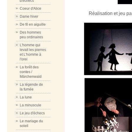
d'échecs
Coeur d'Alice
Réalisation et jeu p
Dame hiver
De fil en aiguille
Des hommes
peu ordinaires
L'homme qui
levait les pierres
et L'homme à
l'orei
La forêt des
contes /
Märchenwald
La légende de
la fumée
La lune
La minuscule
Le jeu d'échecs
Le mariage du
soleil