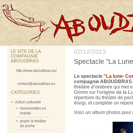
02/12/2013
LE SITE DE LA
COMPAGNIE
Spectacle "La Lune 
ABOUDBRAS
http://www.aboudbras.eu/
Le spectacle
"La lune- Con
compagnie ABOUDBRAS
contact@aboudbras.eu
théâtre d'ombres
qui met e
CATÉGORIES
Grimm sur
l'origine de la 
répertoire du théâtre de po
Action culturelle
élargi, et complète un réper
marionnettes en
Voici un album photos pour 
hopital
projet: le théâtre
de poche