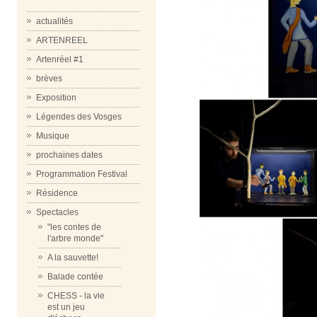
actualités
ARTENREEL
Artenréel #1
brèves
Exposition
Légendes des Vosges
Musique
prochaines dates
Programmation Festival
Résidence
Spectacles
"les contes de
l'arbre monde"
A la sauvette!
Balade contée
CHESS - la vie
est un jeu