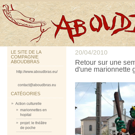
20/04/2010
LE SITE DE LA
COMPAGNIE
Retour sur une sem
ABOUDBRAS
d'une marionnette 
http://www.aboudbras.eu/
contact@aboudbras.eu
CATÉGORIES
Action culturelle
marionnettes en
hopital
projet: le théâtre
de poche