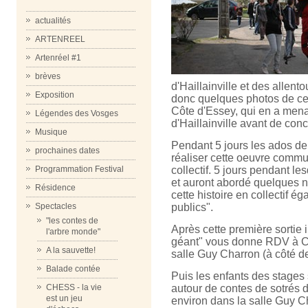
actualités
ARTENREEL
Artenréel #1
brèves
d'Haillainville et des allent
Exposition
donc quelques photos de ce g
Côte d'Essey, qui en a mena
Légendes des Vosges
d'Haillainville avant de conc
Musique
Pendant 5 jours les ados d
prochaines dates
réaliser cette oeuvre commu
collectif. 5 jours pendant le
Programmation Festival
et auront abordé quelques no
Résidence
cette histoire en collectif é
publics".
Spectacles
"les contes de
Après cette première sortie 
l'arbre monde"
géant" vous donne RDV à Cl
A la sauvette!
salle Guy Charron (à côté de
Balade contée
Puis les enfants des stages s
autour de contes de sotrés 
CHESS - la vie
est un jeu
environ dans la salle Guy C