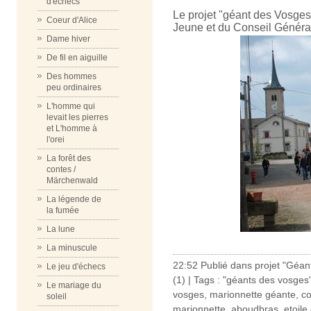
d'échecs
Le projet "géant des Vosges"
Coeur d'Alice
Jeune et du Conseil Généra
Dame hiver
De fil en aiguille
Des hommes
peu ordinaires
L'homme qui
levait les pierres
et L'homme à
l'orei
La forêt des
contes /
Märchenwald
La légende de
la fumée
La lune
La minuscule
22:52 Publié dans
projet "Géan
Le jeu d'échecs
(1)
| Tags :
"géants des vosges
Le mariage du
vosges
,
marionnette géante
,
co
soleil
marionnette
,
aboudbras
,
etoile