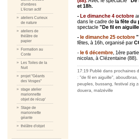
(88).
Avec le spectacle
"De 
d'ombres
et 18h.
L'écran actif
-
Le dimanche 4 octobre
a
ateliers Curieux
dans le cadre de
la fête du
de nature
spectacle
"De fil en aiguille
ateliers de
théâtre de
-
le dimanche 25 octobre
"
papier
fêtes, à 16h, organisé par
C
Formation au
-
le 6 décembre
, 1ère parti
Conte
nicolas, à Clézentaine (88).
Les Toiles de la
Nuit
17:19 Publié dans
prochaines 
projet "Géants
:
"de fil en aiguille"
,
aboudbras
des Vosges"
peuples
,
bussang
,
festival zig 
stage atelier
douera
,
malzéville
marionnette
objet de récup'
Stage de
marionnette
géante
théâtre d'objet