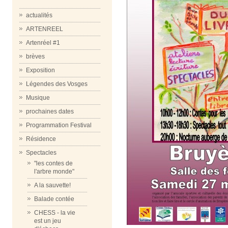
actualités
ARTENREEL
Artenréel #1
brèves
Exposition
Légendes des Vosges
Musique
prochaines dates
Programmation Festival
Résidence
Spectacles
"les contes de
l'arbre monde"
A la sauvette!
Balade contée
CHESS - la vie
est un jeu