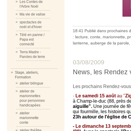
Les Contes de
l'Arbre Noël
Ma vie de valise
spectacles de
noël et d'hiver
18:41 Publié dans
prochaines 
Télé en panne /
:
lecture
,
conte
,
marionnette
,
pr
Papa est
lanterne
,
auberge de la parole
connecté
Terra Madre -
Paroles de terre
03/08/2009
News, les Rendez v
Stage, ateliers,
Formation
atelier bilingue
Les prochains Rendez-vou
atelier de
-
Le samedi 15 août
au "
Zi
marionnettes
à Champ-le-duc (88, près de
pour personnes
handicapées
aiguille".
Une journée de fêt
qui fourmille, les histoires q
atelier
23h autour de l'église de
marionnette
conte
-
Le dimanche 13 septemb
atelier théâtre