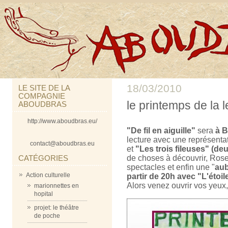
18/03/2010
LE SITE DE LA
COMPAGNIE
le printemps de la 
ABOUDBRAS
http://www.aboudbras.eu/
"De fil en aiguille"
sera
à B
lecture avec une représentat
contact@aboudbras.eu
et
"Les trois fileuses" (de
CATÉGORIES
de choses à découvrir, Rose
spectacles et enfin une "
aub
Action culturelle
partir de 20h avec "L'étoile
Alors venez ouvrir vos yeux,
marionnettes en
hopital
projet: le théâtre
de poche