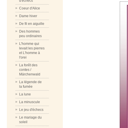
d'échecs
Coeur d'Alice
Dame hiver
De fil en aiguille
Des hommes
peu ordinaires
L'homme qui
levait les pierres
et L'homme à
l'orei
La forêt des
contes /
Märchenwald
La légende de
la fumée
La lune
La minuscule
Le jeu d'échecs
Le mariage du
soleil