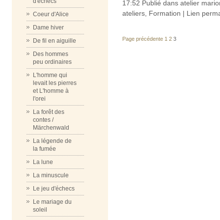
d'échecs
17:52 Publié dans
atelier mari
ateliers, Formation
|
Lien perm
Coeur d'Alice
Dame hiver
Page précédente
1
2
3
De fil en aiguille
Des hommes
peu ordinaires
L'homme qui
levait les pierres
et L'homme à
l'orei
La forêt des
contes /
Märchenwald
La légende de
la fumée
La lune
La minuscule
Le jeu d'échecs
Le mariage du
soleil