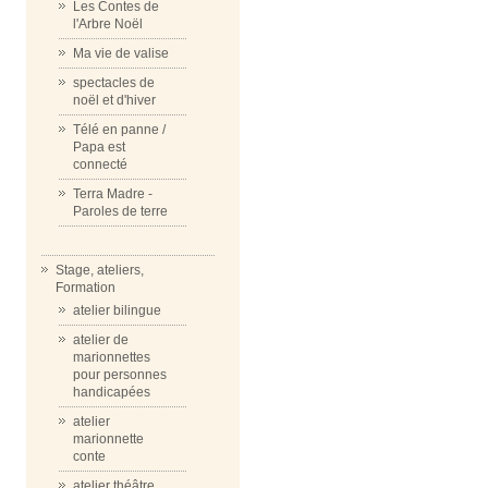
Les Contes de
l'Arbre Noël
Ma vie de valise
spectacles de
noël et d'hiver
Télé en panne /
Papa est
connecté
Terra Madre -
Paroles de terre
Stage, ateliers,
Formation
atelier bilingue
atelier de
marionnettes
pour personnes
handicapées
atelier
marionnette
conte
atelier théâtre