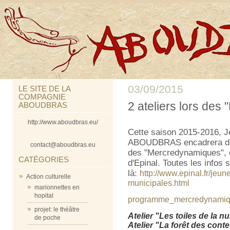
03/09/2015
LE SITE DE LA
COMPAGNIE
2 ateliers lors des
ABOUDBRAS
http://www.aboudbras.eu/
Cette saison 2015-2016, J
ABOUDBRAS encadrera deu
contact@aboudbras.eu
des "Mercredynamiques", or
CATÉGORIES
d'Epinal. Toutes les infos 
là:
http://www.epinal.fr/jeu
Action culturelle
municipales.html
marionnettes en
hopital
programme_mercredynamiq
projet: le théâtre
Atelier "Les toiles de la n
de poche
Atelier "La forêt des conte