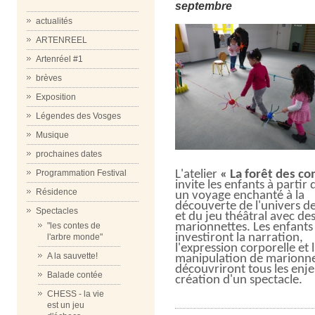
septembre
actualités
ARTENREEL
Artenréel #1
brèves
Exposition
Légendes des Vosges
Musique
prochaines dates
Programmation Festival
L'atelier
« La forêt des co
invite les enfants à partir 
Résidence
un voyage enchanté à la
découverte de l'univers d
Spectacles
et du jeu théâtral avec de
"les contes de
marionnettes. Les enfants
investiront la narration,
l'arbre monde"
l'expression corporelle et 
A la sauvette!
manipulation de marionnet
découvriront tous les enje
Balade contée
création d'un spectacle.
CHESS - la vie
est un jeu