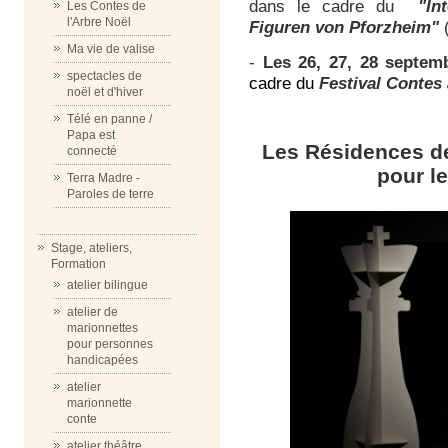
dans le cadre du
"In
Les Contes de
l'Arbre Noël
Figuren von Pforzheim"
(
Ma vie de valise
-
Les 26, 27, 28 septem
spectacles de
cadre du
Festival Contes 
noël et d'hiver
Télé en panne /
Papa est
Les Résidences de
connecté
pour l
Terra Madre -
Paroles de terre
Stage, ateliers,
Formation
atelier bilingue
atelier de
marionnettes
pour personnes
handicapées
atelier
marionnette
conte
atelier théâtre