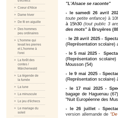
d'échecs
"L'Alsace se raconte"
Coeur d'Alice
- le samedi 26 avril 20
Dame hiver
toute petite enfance)
à 1
De fil en aiguille
à 15h30
(tout public 3 an
des mots"
à Bruyères (88
Des hommes
peu ordinaires
-
le 28 avril 2025 -
Spect
L'homme qui
(
Représentation scolaire) a
levait les pierres
et L'homme à
-
l
e 5 mai 2025
-
Spect
l'orei
(
Représentation scolaire
La forêt des
Mousson (54)
contes /
Märchenwald
- le 9 mai 2025 - Spect
La légende de
(
Représentation scolaire) 
la fumée
La lune
-
le 17 mai 2025 - Spe
bagage de Haguenau (67) 
La minuscule
"Nuit Européenne des Mus
Le jeu d'échecs
- le 26 juillet
- Spect
Le mariage du
soleil
version allemande de
"De 