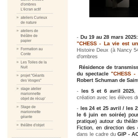
d'ombres
L'écran actif
ateliers Curieux
de nature
ateliers de
théâtre de
-
Du 19 au 28 mars 2025:
papier
"CHESS - La vie est un
Formation au
Histoire Deux (à Nancy 54
Conte
d'ombres
Les Toiles de la
Résidence de transmissi
Nuit
du spectacle
"CHESS - 
projet "Géants
Robert Schuman de Sain
des Vosges"
stage atelier
-
les 5 et 6 avril 2025
,
marionnette
création avec les élèves du
objet de récup'
Stage de
-
les 24 et 25 avril / les 
marionnette
le 6 juin en soirée)
pour
géante
pratique) autour du théât
théâtre d'objet
Fiction, en direction de
dans le cadre du
GIP - AC