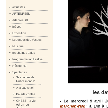
actualités
ARTENREEL
Artenréel #1
brèves
Exposition
Légendes des Vosges
Musique
prochaines dates
Programmation Festival
Résidence
Spectacles
"les contes de
l'arbre monde"
A la sauvette!
les da
Balade contée
-
Le mercredi 9 avril 
CHESS - la vie
est un jeu
Märchenwald"
à 14h à 