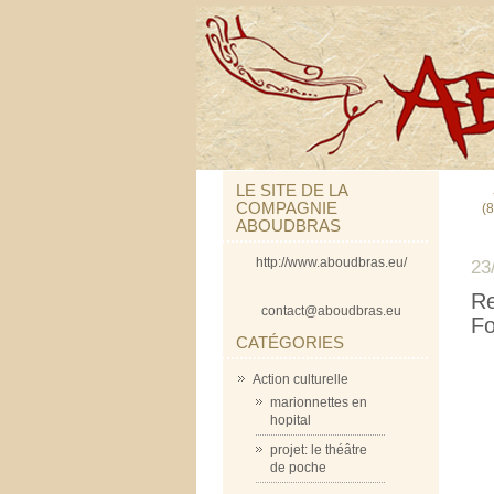
LE SITE DE LA
COMPAGNIE
(8
ABOUDBRAS
http://www.aboudbras.eu/
23
Re
contact@aboudbras.eu
Fo
CATÉGORIES
Action culturelle
marionnettes en
hopital
projet: le théâtre
de poche