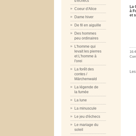
d'échecs
La 
Coeur d'Alice
à F
et 
Dame hiver
De fil en aiguille
Des hommes
peu ordinaires
L'homme qui
levait les pierres
16:4
et L'homme à
Com
l'orei
La forêt des
Les
contes /
Märchenwald
La légende de
la fumée
La lune
La minuscule
Le jeu d'échecs
Le mariage du
soleil