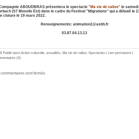
Compagnie ABOUDBRAS présentera le spectacle
"Ma vie de valise"
le samedi
orbach (57 Moselle Est) dans le cadre du Festival "Migrations" qui a débuté le 2
se cloture le 19 mars 2022.
Renseignements: animation2@asbh.fr
03.87.04.13.13
8 Publié dans
Action culturelle
,
actualités
,
Ma vie de valise
,
Spectacles
|
Lien permanent
|
mentaires (0)
 commentaires sont fermés.