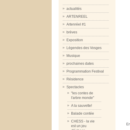
actualités
ARTENREEL
Artenréel #1
brèves
Exposition
Légendes des Vosges
Musique
prochaines dates
Programmation Festival
Résidence
Spectacles
"les contes de
l'arbre monde"
A la sauvette!
Balade contée
CHESS - la vie
En
est un jeu