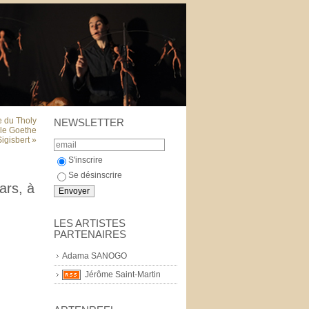
e du Tholy
NEWSLETTER
 le Goethe
Sigisbert »
S'inscrire
Se désinscrire
ars, à
LES ARTISTES
PARTENAIRES
Adama SANOGO
Jérôme Saint-Martin