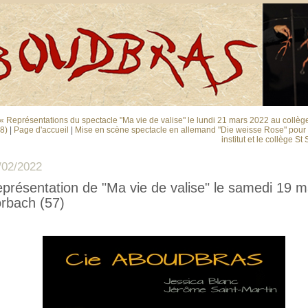
« Représentations du spectacle "Ma vie de valise" le lundi 21 mars 2022 au collèg
8)
|
Page d'accueil
|
Mise en scène spectacle en allemand "Die weisse Rose" pour
institut et le collège St 
/02/2022
présentation de "Ma vie de valise" le samedi 19 m
rbach (57)