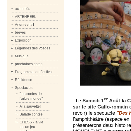
actualités
ARTENREEL
Artenréel #1
brèves
Exposition
Légendes des Vosges
Musique
prochaines dates
Programmation Festival
Résidence
Spectacles
"les contes de
er
l'arbre monde"
Le
Samedi 1
Août
la 
sur le site Gallo-romain
A la sauvette!
revoir) le spectacle
"Des h
Balade contée
l’amphithéâtre (espace en
CHESS - la vie
présenterons deux histoir
est un jeu