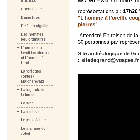
MOURLEVAT sur notre thé
d'échecs
Coeur d'Alice
représentations à :
17h30
"L'homme à l'oreille cou
Dame hiver
pierres"
De fil en aiguille
Attention! En raison de la 
Des hommes
peu ordinaires
30 personnes par représen
L'homme qui
levait les pierres
Site archéologique de Gr
et L'homme à
:
sitedegrand@vosges.fr
l'orei
La forêt des
contes /
Märchenwald
La légende de
la fumée
La lune
La minuscule
Le jeu d'échecs
Le mariage du
soleil