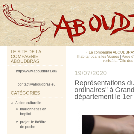
LE SITE DE LA
« La compagnie ABOUDBRAS s'
COMPAGNIE
l'habitant dans les Vosges
|
Page d'
ABOUDBRAS
verts à la "Cité de
http://www.aboudbras.eu/
19/07/2020
Représentations d
contact@aboudbras.eu
ordinaires" à Grand
CATÉGORIES
département le 1er
Action culturelle
marionnettes en
hopital
projet: le théâtre
de poche