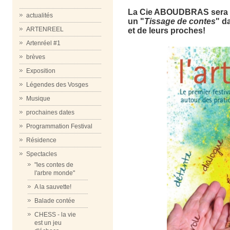
La Cie ABOUDBRAS sera p
actualités
un "
Tissage de contes
" d
ARTENREEL
et de leurs proches!
Artenréel #1
brèves
Exposition
Légendes des Vosges
Musique
prochaines dates
Programmation Festival
Résidence
Spectacles
"les contes de
l'arbre monde"
A la sauvette!
Balade contée
CHESS - la vie
est un jeu