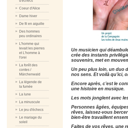
d'échecs
Coeur d'Alice
Dame hiver
De fil en aiguille
Des hommes
peu ordinaires
L'homme qui
levait les pierres
Un musicien qui déambule 
et L'homme à
crée des instants privilégi
l'orei
souvenirs, met en mouvem
La forêt des
Un peu plus loin, un duo 
contes /
nos sens. Et voilà qu’ici, o
Märchenwald
La légende de
Encore après, c’est le con
la fumée
une histoire en musique.
La lune
Les mots jonglent avec le
La minuscule
Personnes âgées, équipes s
Le jeu d'échecs
rêves, laissez-vous bercer
bien-être travaillent ensem
Le mariage du
soleil
Faites de vos rêves, une ré