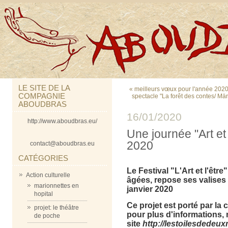
LE SITE DE LA
« meilleurs vœux pour l'année 2020
COMPAGNIE
spectacle "La forêt des contes/ Mä
ABOUDBRAS
16/01/2020
http://www.aboudbras.eu/
Une journée "Art et
2020
contact@aboudbras.eu
CATÉGORIES
Le Festival "L'Art et l'êtr
Action culturelle
âgées,
repose ses valises
marionnettes en
janvier 2020
hopital
Ce projet est porté par la
projet: le théâtre
pour plus d'informations, 
de poche
site
http://lestoilesdedeuxm