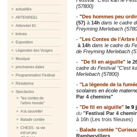
Festival "
C'est kan le Pest
(57800)
actualités
-
"
Des hommes peu ordin
ARTENREEL
(57)
à
14h
dans le cadre d
Artenréel #1
Freyming Merlebach (5780
brèves
-
"Les Contes de l'Arbre
Exposition
à
14h
dans le cadre du Fe
Légendes des Vosges
de Freyming Merlebach (5
Musique
-
"De fil en aiguille"
l
e 2
prochaines dates
cadre du Festival "C'est k
Merlebach (57800)
Programmation Festival
Résidence
-
"La légende de la fumé
scolaires en école materne
Spectacles
Par 4 chemins"
"les contes de
l'arbre monde"
-
"De fil en aiguille"
le 9
A la sauvette!
du
"Festival Par 4 chemi
à 16h (Les trois fileuses)
Balade contée
CHESS - la vie
-
Balade contée "Curieux
est un jeu
Rambervillers