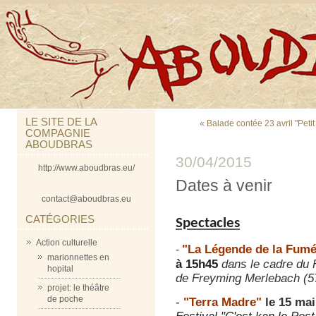
LE SITE DE LA
« Balade contée 23 avril "Peti
COMPAGNIE
ABOUDBRAS
30/04/2015
http://www.aboudbras.eu/
Dates à venir
contact@aboudbras.eu
CATÉGORIES
Spectacles
Action culturelle
"La Légende de la Fum
-
marionnettes en
à 15h45
dans le cadre du F
hopital
de Freyming Merlebach (5
projet: le théâtre
de poche
-
"
Terra Madre"
le 15 mai