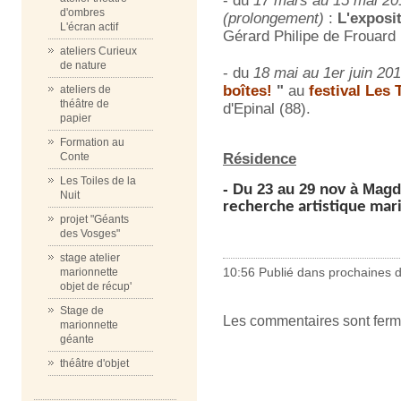
- du
17 mars au 15 mai
20
d'ombres
(prolongement)
:
L'exposi
L'écran actif
Gérard Philipe de Frouard 
ateliers Curieux
de nature
- du
18 mai au 1er juin 20
boîtes!
"
au
festival Les
ateliers de
théâtre de
d'Epinal (88).
papier
Formation au
Conte
Résidence
Les Toiles de la
-
Du 23 au 29 nov à Magd
Nuit
recherche artistique mar
projet "Géants
des Vosges"
stage atelier
10:56 Publié dans
prochaines 
marionnette
objet de récup'
Stage de
Les commentaires sont ferm
marionnette
géante
théâtre d'objet