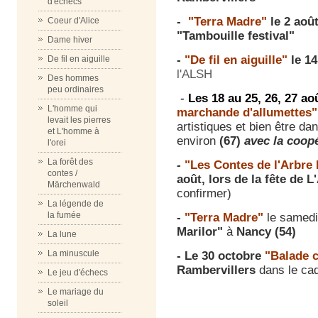
d'échecs
-
"Terra Madre"
le 2 aoû
Coeur d'Alice
"Tambouille festival"
Dame hiver
-
"De fil en aiguille"
le 1
De fil en aiguille
l'ALSH
Des hommes
peu ordinaires
-
Les 18 au 25, 26, 27 a
L'homme qui
marchande d'allumettes"
levait les pierres
artistiques et bien être d
et L'homme à
environ
(67)
avec la coo
l'orei
La forêt des
-
"Les Contes de l'Arbre
contes /
août, lors de la fête de L
Märchenwald
confirmer)
La légende de
la fumée
-
"Terra Madre"
le samedi
Marilor"
à
Nancy (54)
La lune
La minuscule
- Le 30 octobre
"Balade 
Rambervillers
dans le cad
Le jeu d'échecs
Le mariage du
soleil