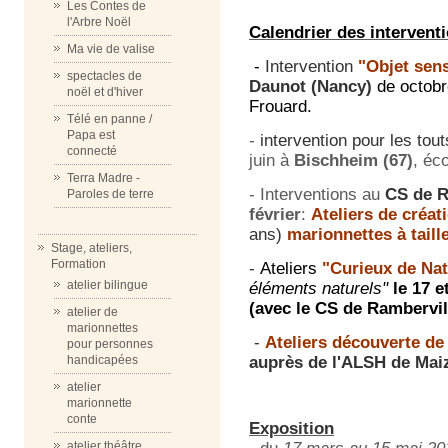
Les Contes de
l'Arbre Noël
Calendrier des interventi
Ma vie de valise
-
Intervention
"Objet sens
spectacles de
Daunot (Nancy)
de octobre
noël et d'hiver
Frouard.
Télé en panne /
Papa est
-
intervention pour les tout
connecté
juin à
Bischheim (67)
, éc
Terra Madre -
- Interventions au
CS de R
Paroles de terre
février
:
Ateliers de créa
ans)
marionnettes à tail
Stage, ateliers,
Formation
-
Ateliers
"Curieux de Na
atelier bilingue
éléments naturels"
le 17 e
(avec le CS de Rambervil
atelier de
marionnettes
-
Ateliers découverte de
pour personnes
handicapées
auprès de l'ALSH de Maiz
atelier
marionnette
conte
Exposition
atelier théâtre