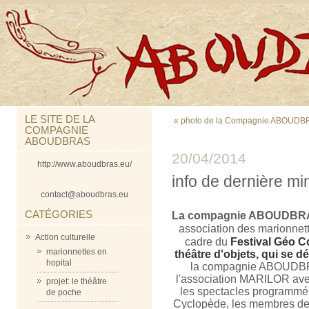
LE SITE DE LA
« photo de la Compagnie ABOUDBRA
COMPAGNIE
ABOUDBRAS
20/04/2014
http://www.aboudbras.eu/
info de dernière mi
contact@aboudbras.eu
CATÉGORIES
La compagnie ABOUDBR
association des marionnett
Action culturelle
cadre du
Festival Géo C
marionnettes en
théâtre d'objets, qui se 
hopital
la compagnie ABOUDBRAS
l'association MARILOR av
projet: le théâtre
les spectacles programmés 
de poche
Cyclopède, les membres de 