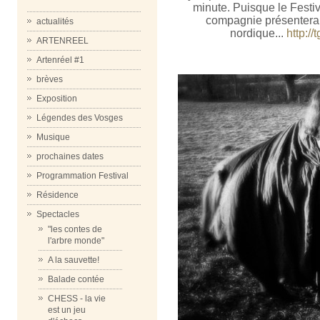
minute. Puisque le Festiv
compagnie présentera 
actualités
nordique...
http:/
ARTENREEL
Artenréel #1
brèves
Exposition
Légendes des Vosges
Musique
prochaines dates
Programmation Festival
Résidence
Spectacles
"les contes de
l'arbre monde"
A la sauvette!
Balade contée
CHESS - la vie
est un jeu