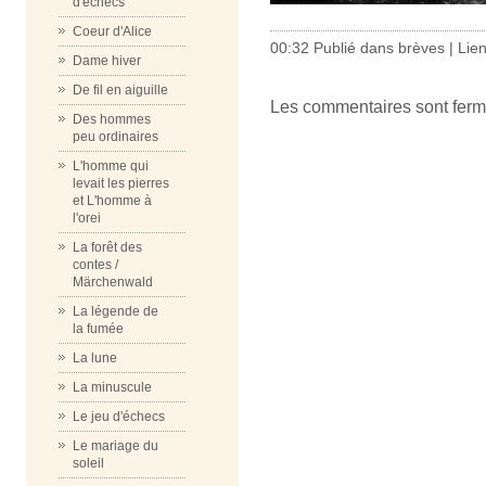
d'échecs
Coeur d'Alice
00:32 Publié dans
brèves
|
Lie
Dame hiver
De fil en aiguille
Les commentaires sont ferm
Des hommes
peu ordinaires
L'homme qui
levait les pierres
et L'homme à
l'orei
La forêt des
contes /
Märchenwald
La légende de
la fumée
La lune
La minuscule
Le jeu d'échecs
Le mariage du
soleil