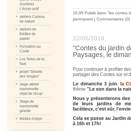
d'ombres
L'écran actif
15:09 Publié dans
"les contes 
ateliers Curieux
permanent
|
Commentaires (0)
de nature
ateliers de
théâtre de
22/05/2018
papier
"Contes du jardin d
Formation au
Conte
Paysages, le diman
Les Toiles de la
Nuit
Pour continuer à profiter d
projet "Géants
partager des Contes sur et d
des Vosges"
Le dimanche 3 juin
,
la C
stage atelier
thème
"Le son dans la natu
marionnette
objet de récup'
Nous y présenterons des 
Stage de
de leurs jardins de me
marionnette
facétieux, c'est sûr, l'envi
géante
Cela se passe au Jardin d
théâtre d'objet
à 16h et 17h!