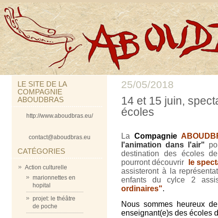
25/05/2018
LE SITE DE LA
COMPAGNIE
14 et 15 juin, spec
ABOUDBRAS
écoles
http://www.aboudbras.eu/
La
Compagnie
ABOUDB
contact@aboudbras.eu
l'animation dans l'air"
pou
CATÉGORIES
destination des écoles 
pourront découvrir
le spect
Action culturelle
assisteront à la représent
marionnettes en
enfants du cylce 2 assi
hopital
ordinaires"
.
projet: le théâtre
Nous sommes heureux de p
de poche
enseignant(e)s des écoles 