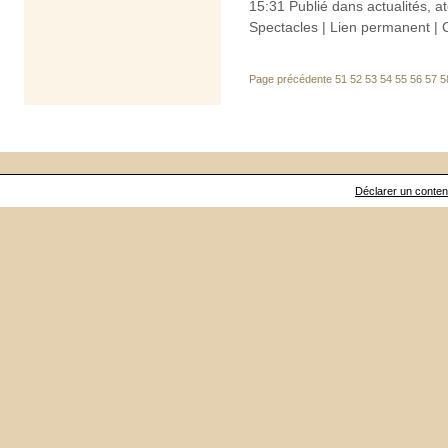
15:31 Publié dans
actualités
,
at
Spectacles
|
Lien permanent
|
Page précédente
51
52
53
54
55
56
57
5
Déclarer un contenu 