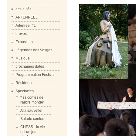
actualités
ARTENREEL
Artenréel #1
brèves
Exposition
Légendes des Vosges
Musique
prochaines dates
Programmation Festival
Résidence
Spectacles
"les contes de
l'arbre monde"
A la sauvette!
Balade contée
CHESS - la vie
est un jeu