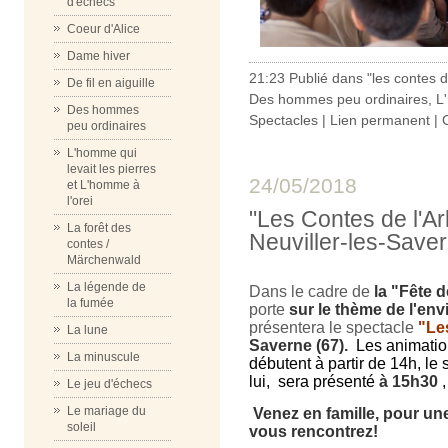
d'échecs
Coeur d'Alice
Dame hiver
21:23 Publié dans
"les contes 
De fil en aiguille
Des hommes peu ordinaires
,
L
Des hommes
Spectacles
|
Lien permanent
|
peu ordinaires
L'homme qui
levait les pierres
24/05/2018
et L'homme à
l'orei
"Les Contes de l'Ar
La forêt des
Neuviller-les-Save
contes /
Märchenwald
La légende de
Dans le cadre de
la "Fête 
la fumée
porte
sur le thème de l'en
présentera le spectacle
"Les
La lune
Saverne (67).
Les animatio
La minuscule
débutent à partir de 14h, le
lui,
sera présenté
à
15h30
Le jeu d'échecs
Le mariage du
Venez en famille, pour une
soleil
vous rencontrez!