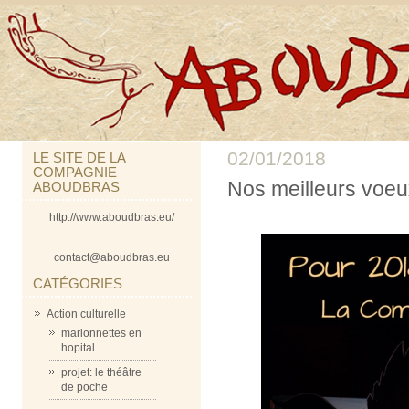
02/01/2018
LE SITE DE LA
COMPAGNIE
Nos meilleurs voeu
ABOUDBRAS
http://www.aboudbras.eu/
contact@aboudbras.eu
CATÉGORIES
Action culturelle
marionnettes en
hopital
projet: le théâtre
de poche