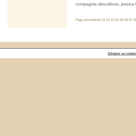
compagnie aboudbras
,
jessica
Page précédente
61
62
63
64
65
66
67
6
Déclarer un contenu 