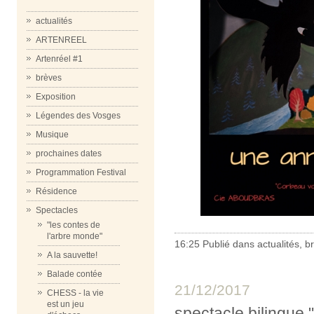
actualités
ARTENREEL
Artenréel #1
brèves
Exposition
Légendes des Vosges
Musique
prochaines dates
Programmation Festival
Résidence
Spectacles
"les contes de
l'arbre monde"
16:25 Publié dans
actualités
,
b
A la sauvette!
Balade contée
21/12/2017
CHESS - la vie
est un jeu
spectacle bilingue 