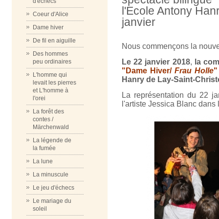
d'échecs
l'Ecole Antony Han
Coeur d'Alice
janvier
Dame hiver
De fil en aiguille
Nous commençons la nouvelle
Des hommes
Le 22 janvier 2018
,
la co
peu ordinaires
"Dame Hiver/
Frau Holle
"
L'homme qui
Hanry de Lay-Saint-Chris
levait les pierres
et L'homme à
La représentation du 22 ja
l'orei
l'artiste Jessica Blanc dans
La forêt des
contes /
Märchenwald
La légende de
la fumée
La lune
La minuscule
Le jeu d'échecs
Le mariage du
soleil