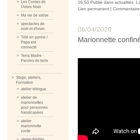
16:50 Publié dans
actualités
,
L
Les Contes de
l'Arbre Noël
Lien permanent
|
Commentaires
Ma vie de valise
spectacles de
06/04/2020
noël et d'hiver
Télé en panne /
Marionnette confin
Papa est
connecté
Terra Madre -
Paroles de terre
Stage, ateliers,
Formation
atelier bilingue
atelier de
marionnettes
pour personnes
handicapées
atelier
marionnette
conte
atelier théâtre