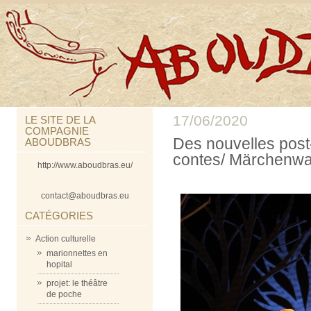
17/06/2020
LE SITE DE LA
COMPAGNIE
Des nouvelles post
ABOUDBRAS
contes/ Märchenwal
http://www.aboudbras.eu/
contact@aboudbras.eu
CATÉGORIES
Action culturelle
marionnettes en
hopital
projet: le théâtre
de poche