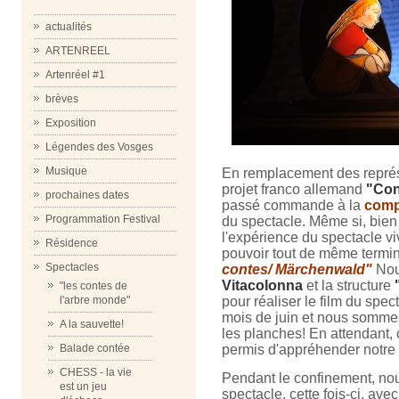
actualités
ARTENREEL
Artenréel #1
brèves
Exposition
Légendes des Vosges
Musique
En remplacement des représ
projet franco allemand
"Con
prochaines dates
passé commande à la
com
Programmation Festival
du spectacle. Même si, bien
l'expérience du spectacle viv
Résidence
pouvoir tout de même termin
Spectacles
contes/ Märchenwald"
Nous
Vitacolonna
et la structure
"les contes de
pour réaliser le film du spec
l'arbre monde"
mois de juin et nous sommes
A la sauvette!
les planches! En attendant, c
permis d'appréhender notre 
Balade contée
CHESS - la vie
Pendant le confinement, no
est un jeu
spectacle, cette fois-ci, avec