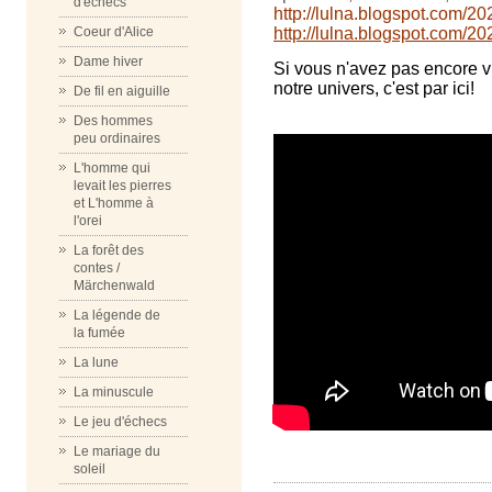
d'échecs
http://lulna.blogspot.com/20
http://lulna.blogspot.com/202
Coeur d'Alice
Dame hiver
Si vous n'avez pas encore v
notre univers, c'est par ici!
De fil en aiguille
Des hommes
peu ordinaires
L'homme qui
levait les pierres
et L'homme à
l'orei
La forêt des
contes /
Märchenwald
La légende de
la fumée
La lune
La minuscule
Le jeu d'échecs
Le mariage du
soleil