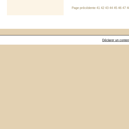
Page précédente
41
42
43
44
45
46
47
4
Déclarer un contenu 