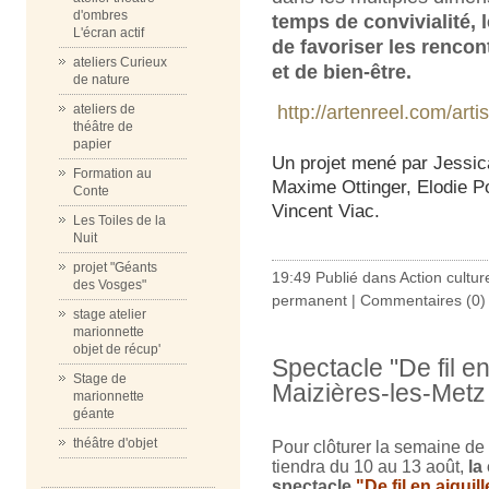
d'ombres
temps de convivialité, le
L'écran actif
de favoriser les rencont
ateliers Curieux
et de bien-être.
de nature
http://artenreel.com/artis
ateliers de
théâtre de
papier
Un projet mené par Jessic
Formation au
Maxime Ottinger, Elodie P
Conte
Vincent Viac.
Les Toiles de la
Nuit
projet "Géants
19:49 Publié dans
Action cultur
des Vosges"
permanent
|
Commentaires (0)
stage atelier
marionnette
objet de récup'
Spectacle "De fil en
Stage de
Maizières-les-Metz
marionnette
géante
théâtre d'objet
Pour clôturer la semaine de
tiendra du 10 au 13 août,
l
spectacle
"De fil en aiguil