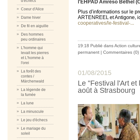
d'échecs
l'EHPAD Amréso Béthel (
Coeur d'Alice
Plus d'informations sur le pr
ARTENREEL et Antigone, i
Dame hiver
cooperatives/le-festival-...
De fil en aiguille
Des hommes
peu ordinaires
19:18 Publié dans
Action cultur
L'homme qui
permanent
|
Commentaires (0)
levait les pierres
et L'homme à
l'orei
01/08/2015
La forêt des
contes /
Le "Festival l'Art et
Märchenwald
août à Strasbourg
La légende de
la fumée
La lune
La minuscule
Le jeu d'échecs
Le mariage du
soleil