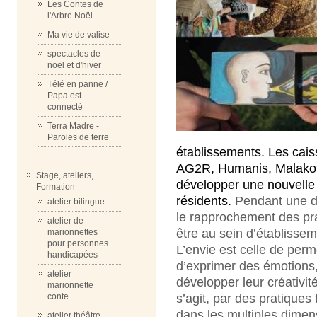
Les Contes de
l'Arbre Noël
Ma vie de valise
spectacles de
noël et d'hiver
Télé en panne /
Papa est
connecté
Terra Madre -
Paroles de terre
établissements. Les cais
AG2R, Humanis, Malakoff 
Stage, ateliers,
développer une nouvelle 
Formation
résidents.
Pendant une di
atelier bilingue
le rapprochement des pra
atelier de
être au sein d’établiss
marionnettes
pour personnes
L’envie est celle de per
handicapées
d’exprimer des émotions, 
atelier
développer leur créativit
marionnette
s’agit, par des pratiques
conte
dans les multiples dimen
atelier théâtre