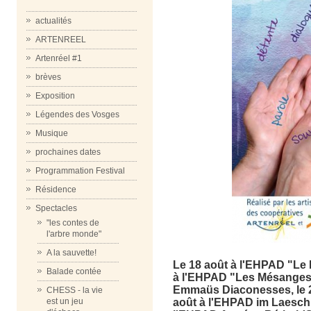
actualités
ARTENREEL
Artenréel #1
brèves
Exposition
Légendes des Vosges
Musique
prochaines dates
Programmation Festival
Résidence
Spectacles
"les contes de
l'arbre monde"
A la sauvette!
Le 18 août à l'EHPAD "Le 
Balade contée
à l'EHPAD "Les Mésanges"
Emmaüs Diaconesses, le 26
CHESS - la vie
août à l'EHPAD im Laesch 
est un jeu