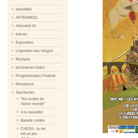
actualités
ARTENREEL
Artenréel #1
brèves
Exposition
Légendes des Vosges
Musique
prochaines dates
Programmation Festival
Résidence
Spectacles
"les contes de
l'arbre monde"
A la sauvette!
Balade contée
CHESS - la vie
est un jeu