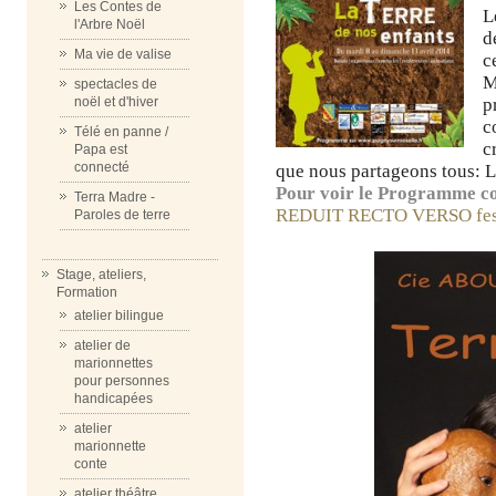
Les Contes de
L
l'Arbre Noël
d
Ma vie de valise
c
M
spectacles de
p
noël et d'hiver
c
Télé en panne /
c
Papa est
connecté
que nous partageons tous: La
Pour voir le Programme com
Terra Madre -
REDUIT RECTO VERSO fest
Paroles de terre
Stage, ateliers,
Formation
atelier bilingue
atelier de
marionnettes
pour personnes
handicapées
atelier
marionnette
conte
atelier théâtre