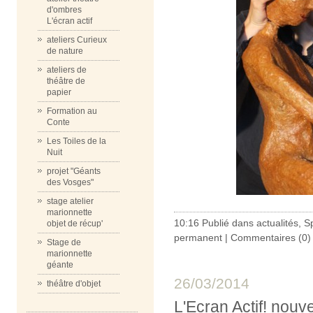
d'ombres
L'écran actif
ateliers Curieux
de nature
ateliers de
théâtre de
papier
Formation au
Conte
Les Toiles de la
Nuit
projet "Géants
des Vosges"
stage atelier
marionnette
10:16 Publié dans
actualités
,
S
objet de récup'
permanent
|
Commentaires (0)
Stage de
marionnette
géante
26/03/2014
théâtre d'objet
L'Ecran Actif! nou