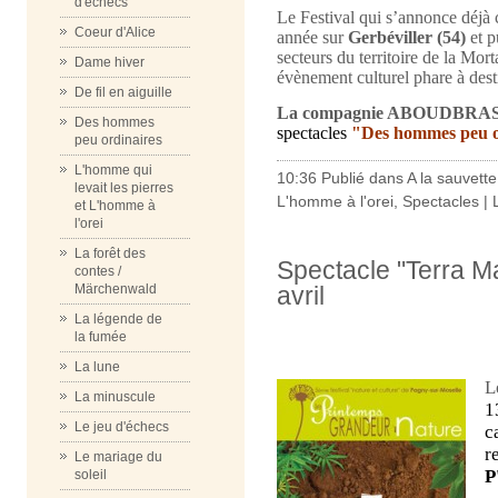
d'échecs
Le Festival qui s’annonce déjà
Coeur d'Alice
année sur
Gerbéviller (54)
et p
secteurs du territoire de la Mor
Dame hiver
évènement culturel phare à destin
De fil en aiguille
La compagnie ABOUDBRA
Des hommes
spectacles
"Des hommes peu o
peu ordinaires
L'homme qui
10:36 Publié dans
A la sauvette
levait les pierres
L'homme à l'orei
,
Spectacles
|
et L'homme à
l'orei
La forêt des
Spectacle "Terra M
contes /
avril
Märchenwald
La légende de
la fumée
La lune
L
La minuscule
1
Le jeu d'échecs
c
r
Le mariage du
P
soleil